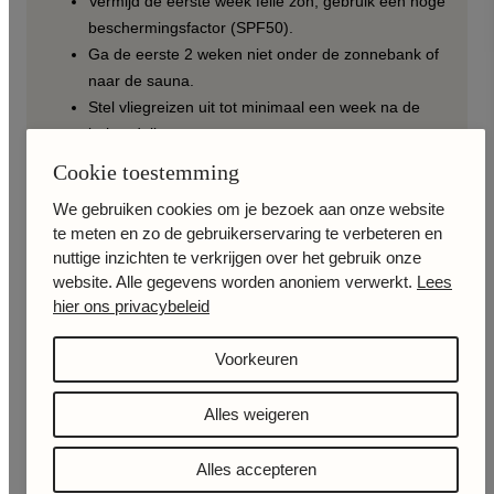
Vermijd de eerste week felle zon, gebruik een hoge
beschermingsfactor (SPF50).
Ga de eerste 2 weken niet onder de zonnebank of
naar de sauna.
Stel vliegreizen uit tot minimaal een week na de
behandeling.
Koelen mag tegen de zwelling, en voor blauwe
Cookie toestemming
plekjes raden wij arnica zalf aan.
We gebruiken cookies om je bezoek aan onze website
Onze artsen zijn BIG-geregistreerd en werken uitsluitend
te meten en zo de gebruikerservaring te verbeteren en
met veilige en gecontroleerde methodes. Uw comfort en
nuttige inzichten te verkrijgen over het gebruik onze
website. Alle gegevens worden anoniem verwerkt.
Lees
het bereiken van een natuurlijk resultaat staan altijd
hier ons privacybeleid
voorop.
We heten u graag welkom in onze kliniek voor een
Voorkeuren
persoonlijke en prettige ervaring.
Alles weigeren
Neem contact op
Alles accepteren