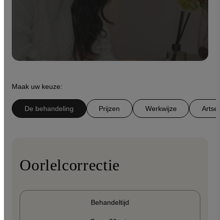
Maak uw keuze:
De behandeling
Prijzen
Werkwijze
Artse
Oorlelcorrectie
Behandeltijd