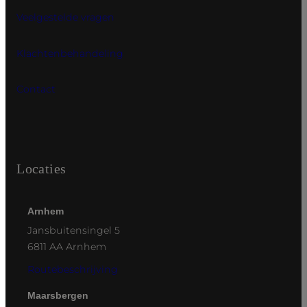
Veelgestelde vragen
Klachtenbehandeling
Contact
Locaties
Arnhem
Jansbuitensingel 5
6811 AA Arnhem
Routebeschrijving
Maarsbergen