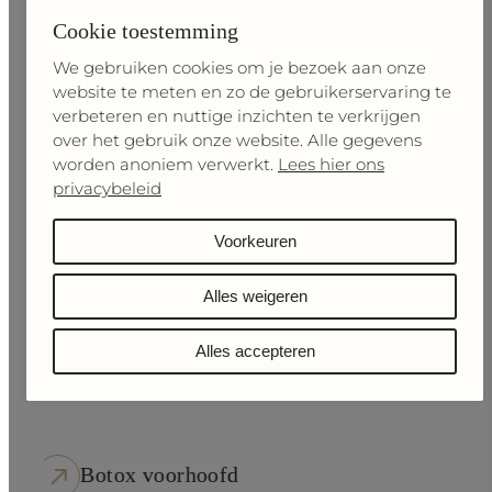
Cookie toestemming
We gebruiken cookies om je bezoek aan onze
info@clinicforbeauty.care
website te meten en zo de gebruikerservaring te
verbeteren en nuttige inzichten te verkrijgen
085 00 125 00
over het gebruik onze website. Alle gegevens
worden anoniem verwerkt.
Lees hier ons
06 81 81 03 31 (WhatsApp)
privacybeleid
Voorkeuren
Alles weigeren
Alles accepteren
Onze behandelingen
Lippen opvullen