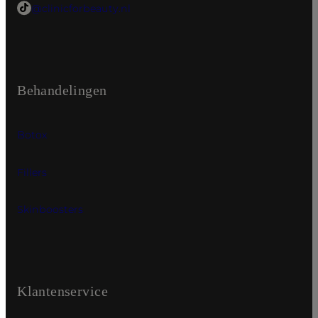
@clinicforbeauty.nl
Behandelingen
Botox
Fillers
Skinboosters
Klantenservice