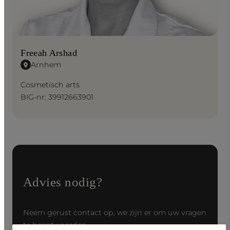
Freeah Arshad
Arnhem
Cosmetisch arts
BIG-nr: 39912663901
Advies nodig?
Neem gerust contact op, we zijn er om uw vragen
te beantwoorden.