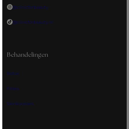
@clinicforbeauty
@clinicforbeauty.nl
Behandelingen
Botox
Fillers
Skinboosters