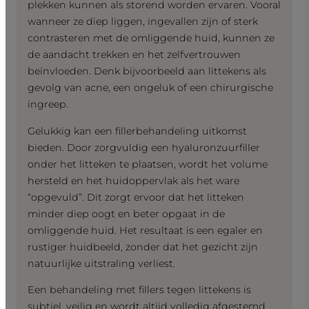
plekken kunnen als storend worden ervaren. Vooral
wanneer ze diep liggen, ingevallen zijn of sterk
contrasteren met de omliggende huid, kunnen ze
de aandacht trekken en het zelfvertrouwen
beïnvloeden. Denk bijvoorbeeld aan littekens als
gevolg van acne, een ongeluk of een chirurgische
ingreep.
Gelukkig kan een fillerbehandeling uitkomst
bieden. Door zorgvuldig een hyaluronzuurfiller
onder het litteken te plaatsen, wordt het volume
hersteld en het huidoppervlak als het ware
“opgevuld”. Dit zorgt ervoor dat het litteken
minder diep oogt en beter opgaat in de
omliggende huid. Het resultaat is een egaler en
rustiger huidbeeld, zonder dat het gezicht zijn
natuurlijke uitstraling verliest.
Een behandeling met fillers tegen littekens is
subtiel, veilig en wordt altijd volledig afgestemd