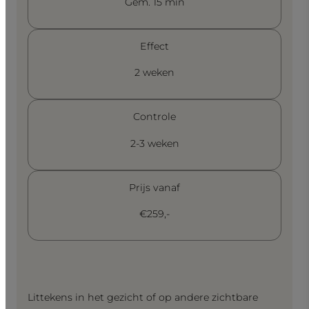
Gem. 15 min
Effect
2 weken
Controle
2-3 weken
Prijs vanaf
€259,-
Littekens in het gezicht of op andere zichtbare