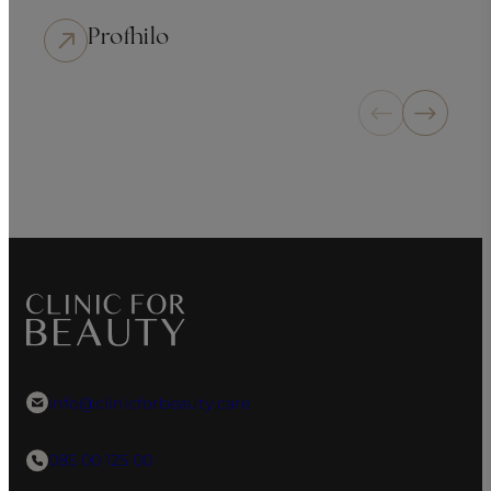
Botox voorhoofd
info@clinicforbeauty.care
085 00 125 00