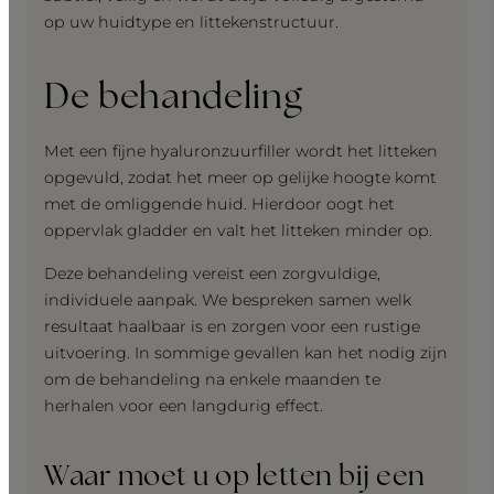
op uw huidtype en littekenstructuur.
De behandeling
Met een fijne hyaluronzuurfiller wordt het litteken
opgevuld, zodat het meer op gelijke hoogte komt
met de omliggende huid. Hierdoor oogt het
oppervlak gladder en valt het litteken minder op.
Deze behandeling vereist een zorgvuldige,
individuele aanpak. We bespreken samen welk
resultaat haalbaar is en zorgen voor een rustige
uitvoering. In sommige gevallen kan het nodig zijn
om de behandeling na enkele maanden te
herhalen voor een langdurig effect.
Waar moet u op letten bij een