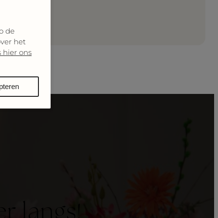
o de
over het
 hier ons
pteren
r langs!