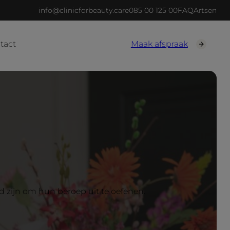
info@clinicforbeauty.care
085 00 125 00
FAQ
Artsen
tact
Maak afspraak
gd zijn om hun beroep uit te oefenen.