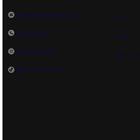
info@clinicforbeauty.care
Botox
085 00 125 00
Fillers
@clinicforbeauty
Skinboos
@clinicforbeauty.nl