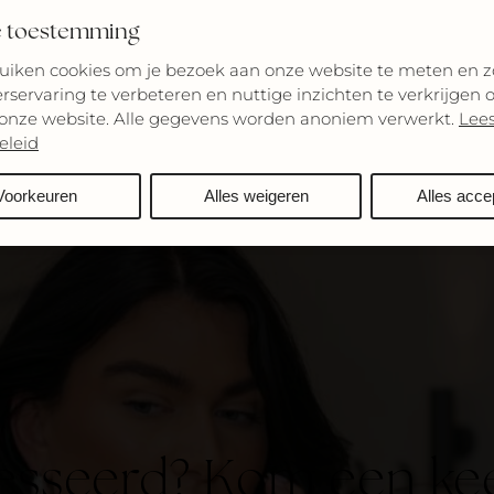
 toestemming
iken cookies om je bezoek aan onze website te meten en z
rservaring te verbeteren en nuttige inzichten te verkrijgen 
onze website. Alle gegevens worden anoniem verwerkt.
Lees
eleid
Voorkeuren
Alles weigeren
Alles acce
esseerd? Kom een kee