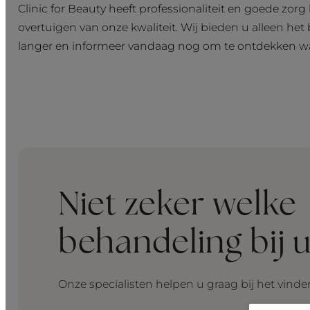
Clinic for Beauty heeft professionaliteit en goede zor
overtuigen van onze kwaliteit. Wij bieden u alleen h
langer en informeer vandaag nog om te ontdekken wa
Niet zeker welke
behandeling bij u
Onze specialisten helpen u graag bij het vind