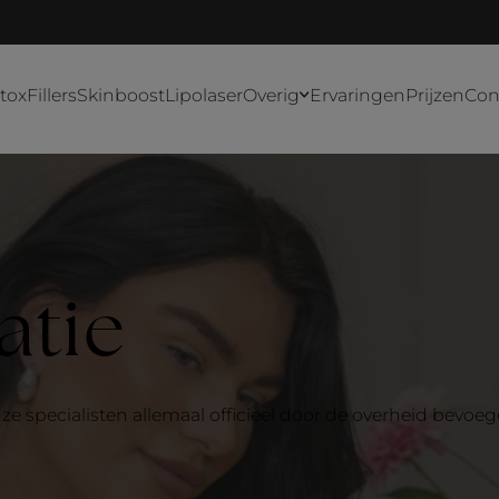
tox
Fillers
Skinboost
Lipolaser
Overig
Ervaringen
Prijzen
Con
atie
nze specialisten allemaal officieel door de overheid bevoe