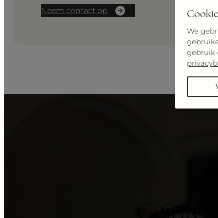
Neem contact op
Cookie
We gebru
gebruike
gebruik 
privacyb
Geïnter